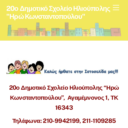
Skip
Men
20ο Δημοτικό Σχολείο Ηλιούπολης
to
"Ηρώ Κωνσταντοπούλου"
content
20ο Δημοτικό Σχολείο Ηλιούπολης “Ηρώ
Κωνσταντοπούλου”,
Αγαμέμνονος 1, ΤΚ
16343
Τηλέφωνα: 210-9942199, 211-1109285