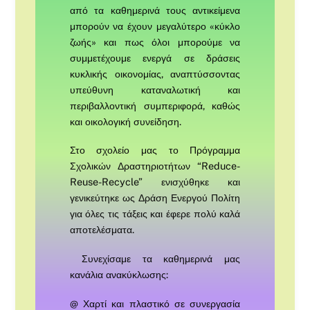
από τα καθημερινά τους αντικείμενα
μπορούν να έχουν μεγαλύτερο «κύκλο
ζωής» και πως όλοι μπορούμε να
συμμετέχουμε ενεργά σε δράσεις
κυκλικής οικονομίας, αναπτύσσοντας
υπεύθυνη καταναλωτική και
περιβαλλοντική συμπεριφορά, καθώς
και οικολογική συνείδηση.
Στο σχολείο μας το Πρόγραμμα
Σχολικών Δραστηριοτήτων “Reduce-
Reuse-Recycle” ενισχύθηκε και
γενικεύτηκε ως Δράση Ενεργού Πολίτη
για όλες τις τάξεις και έφερε πολύ καλά
αποτελέσματα.
Συνεχίσαμε τα καθημερινά μας
κανάλια ανακύκλωσης:
@ Χαρτί και πλαστικό σε συνεργασία