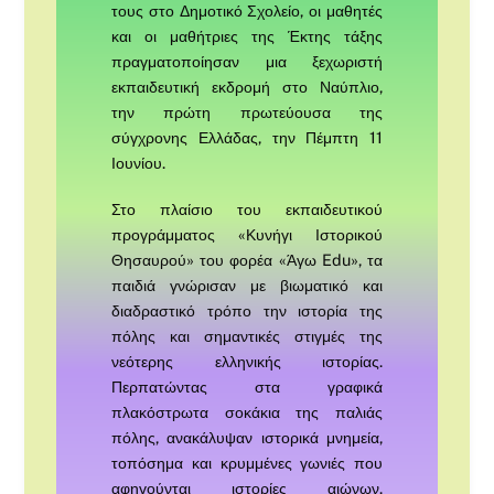
τους στο Δημοτικό Σχολείο, οι μαθητές
και οι μαθήτριες της Έκτης τάξης
πραγματοποίησαν μια ξεχωριστή
εκπαιδευτική εκδρομή στο Ναύπλιο,
την πρώτη πρωτεύουσα της
σύγχρονης Ελλάδας, την Πέμπτη 11
Ιουνίου.
Στο πλαίσιο του εκπαιδευτικού
προγράμματος «Κυνήγι Ιστορικού
Θησαυρού» του φορέα «Άγω Edu», τα
παιδιά γνώρισαν με βιωματικό και
διαδραστικό τρόπο την ιστορία της
πόλης και σημαντικές στιγμές της
νεότερης ελληνικής ιστορίας.
Περπατώντας στα γραφικά
πλακόστρωτα σοκάκια της παλιάς
πόλης, ανακάλυψαν ιστορικά μνημεία,
τοπόσημα και κρυμμένες γωνιές που
αφηγούνται ιστορίες αιώνων.