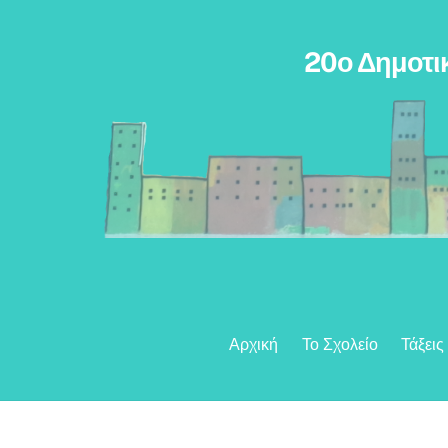
Skip
to
20ο Δημοτι
content
Αρχική
Το Σχολείο
Τάξεις