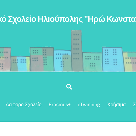
κό Σχολείο Ηλιούπολης "Ηρώ Κωνστ
Search
Αειφόρο Σχολείο
Erasmus+
eTwinning
Χρήσιμα
Σ