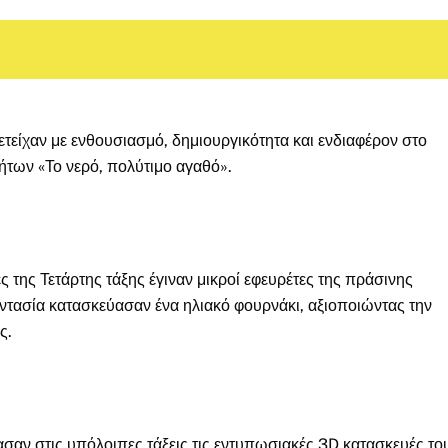
μετείχαν με ενθουσιασμό, δημιουργικότητα και ενδιαφέρον στο
των «Το νερό, πολύτιμο αγαθό».
ς της Τετάρτης τάξης έγιναν μικροί εφευρέτες της πράσινης
αντασία κατασκεύασαν ένα ηλιακό φουρνάκι, αξιοποιώντας την
ς.
ασαν στις υπόλοιπες τάξεις τις εντυπωσιακές 3D κατασκευές το