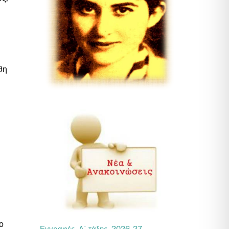
θη
ο
Εγγραφές Α΄ τάξης 2026-27