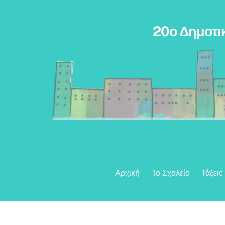
Skip
to
20ο Δημοτι
content
Αρχική
Το Σχολείο
Τάξεις