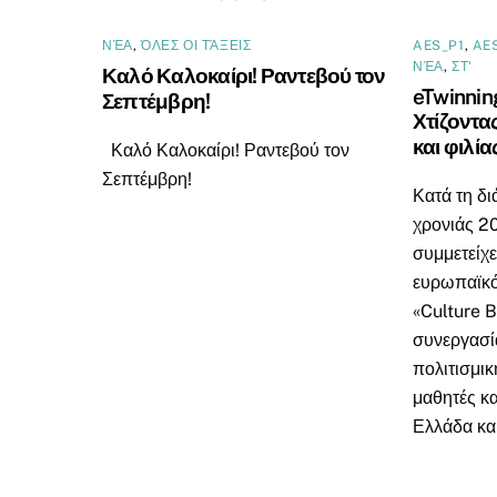
ΝΈΑ
,
ΌΛΕΣ ΟΙ ΤΆΞΕΙΣ
AES_P1
,
AE
ΝΈΑ
,
ΣΤ'
Καλό Καλοκαίρι! Ραντεβού τον
eTwinnin
Σεπτέμβρη!
Χτίζοντα
και φιλία
Καλό Καλοκαίρι! Ραντεβού τον
Σεπτέμβρη!
Κατά τη δι
χρονιάς 2
συμμετείχε
ευρωπαϊκό
«Culture B
συνεργασία
πολιτισμι
μαθητές κα
Ελλάδα και