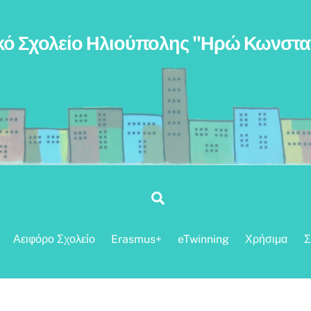
κό Σχολείο Ηλιούπολης "Ηρώ Κωνστ
Search
Αειφόρο Σχολείο
Erasmus+
eTwinning
Χρήσιμα
Σ