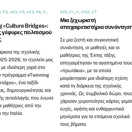
S_P2
,
AES_P3
,
AES_P8
,
Ε'
,
AES_P1
,
Α'
,
ΝΈΑ
,
ΣΤ'
Μια ξεχωριστή
g «Culture Bridges»:
αποχαιρετιστήρια συνάντησ
ς γέφυρες πολιτισμού
ς
Σε μια ζεστή και συγκινητική
συνάντηση, οι μαθητές και οι
άρκεια της σχολικής
μαθήτριες της Έκτης τάξης
025-2026, το σχολείο μας
αποχαιρέτησαν τα αγαπημένα του
 με ιδιαίτερη χαρά στο
«πρωτάκια», με τα οποία
 πρόγραμμα eTwinning
μοιράστηκαν μια ιδιαίτερη σχέση
ridges», ένα ταξίδι
κατά τη διάρκεια της σχολικής
ς, δημιουργικότητας και
χρονιάς. Ως συμβολικό δώρο, του
κής ανταλλαγής που ένωσε
χάρισαν χειροποίητες κάρτες γεμά
ι μαθήτριες από την
ευχές, αγάπη και ενθαρρυντικά
 την Ιταλία.
μηνύματα για τα επόμενα σχολικά
τους βήματα.