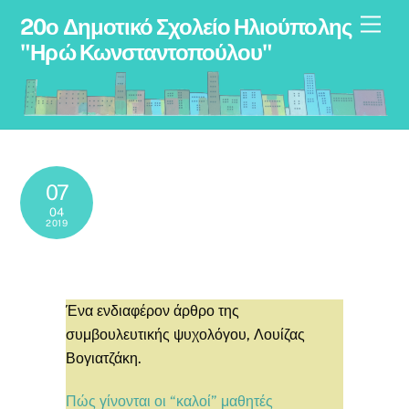
Skip
Men
20ο Δημοτικό Σχολείο Ηλιούπολης
to
"Ηρώ Κωνσταντοπούλου"
content
07
04
2019
Ένα ενδιαφέρον άρθρο της
συμβουλευτικής ψυχολόγου, Λουίζας
Βογιατζάκη.
Πώς γίνονται οι “καλοί” μαθητές