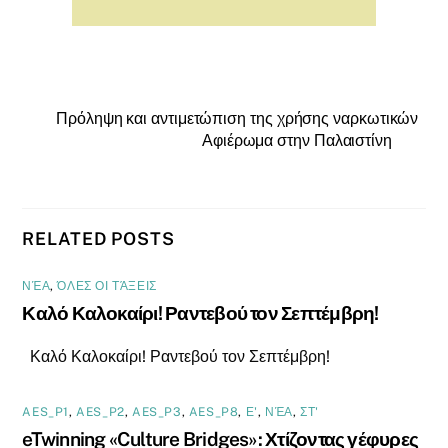
Πρόληψη και αντιμετώπιση της χρήσης ναρκωτικών
Αφιέρωμα στην Παλαιστίνη
RELATED POSTS
ΝΈΑ
,
ΌΛΕΣ ΟΙ ΤΆΞΕΙΣ
Καλό Καλοκαίρι! Ραντεβού τον Σεπτέμβρη!
Καλό Καλοκαίρι! Ραντεβού τον Σεπτέμβρη!
AES_P1
,
AES_P2
,
AES_P3
,
AES_P8
,
Ε'
,
ΝΈΑ
,
ΣΤ'
eTwinning «Culture Bridges»: Χτίζοντας γέφυρες