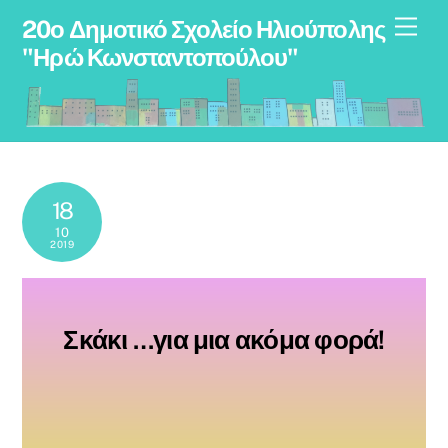
Skip
Men
20ο Δημοτικό Σχολείο Ηλιούπολης
to
"Ηρώ Κωνσταντοπούλου"
content
18
10
2019
Σκάκι …για μια ακόμα φορά!