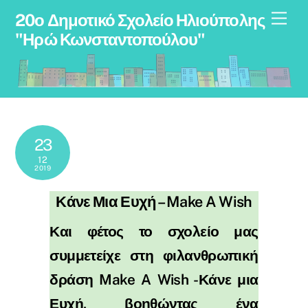
Skip
Men
20ο Δημοτικό Σχολείο Ηλιούπολης
to
"Ηρώ Κωνσταντοπούλου"
content
23
12
2019
Κάνε Μια Ευχή – Make A Wish
Και φέτος το σχολείο μας
συμμετείχε στη φιλανθρωπική
δράση Make A Wish -Κάνε μια
Ευχή, βοηθώντας ένα