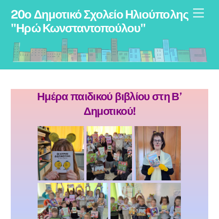
Skip
Men
20ο Δημοτικό Σχολείο Ηλιούπολης
to
"Ηρώ Κωνσταντοπούλου"
content
Ημέρα παιδικού βιβλίου στη Β’
Δημοτικού!