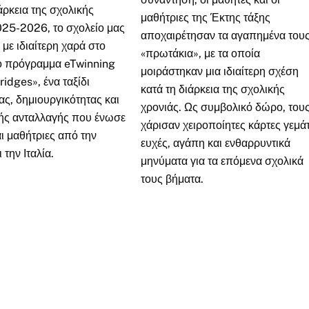
άρκεια της σχολικής
μαθήτριες της Έκτης τάξης
025-2026, το σχολείο μας
αποχαιρέτησαν τα αγαπημένα του
 με ιδιαίτερη χαρά στο
«πρωτάκια», με τα οποία
 πρόγραμμα eTwinning
μοιράστηκαν μια ιδιαίτερη σχέση
ridges», ένα ταξίδι
κατά τη διάρκεια της σχολικής
ς, δημιουργικότητας και
χρονιάς. Ως συμβολικό δώρο, του
κής ανταλλαγής που ένωσε
χάρισαν χειροποίητες κάρτες γεμά
ι μαθήτριες από την
ευχές, αγάπη και ενθαρρυντικά
 την Ιταλία.
μηνύματα για τα επόμενα σχολικά
τους βήματα.