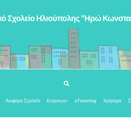
κό Σχολείο Ηλιούπολης "Ηρώ Κωνστ
Search
Αειφόρο Σχολείο
Erasmus+
eTwinning
Χρήσιμα
Σ