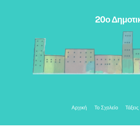
Skip
to
20ο Δημοτι
content
Αρχική
Το Σχολείο
Τάξεις