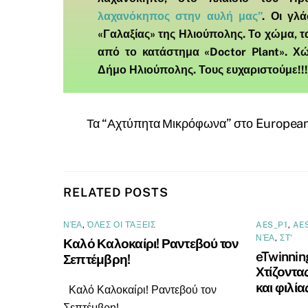
λαχανόκηπος στην αυλή μας”
. Οι γλ
«Γαλαξίας» της Ηλιούπολης. Το χώμα, 
από το κατάστημα «
Doctor Plant
». Χ
Δήμο Ηλιούπολης. Τους ευχαριστούμε!!!
Τα “Αχτύπητα Μικρόφωνα” στο European
RELATED POSTS
ΝΈΑ
,
ΌΛΕΣ ΟΙ ΤΆΞΕΙΣ
AES_P1
,
AE
ΝΈΑ
,
ΣΤ'
Καλό Καλοκαίρι! Ραντεβού τον
eTwinnin
Σεπτέμβρη!
Χτίζοντα
και φιλία
Καλό Καλοκαίρι! Ραντεβού τον
Σεπτέμβρη!