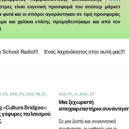
άστρες είναι ευγενική προσφορά του σούπερ
μάρκετ
τα φυτά και οι σπόροι αγοράστηκαν σε τιμή προσφοράς
ώμα και χαλίκια επίσης προμηθευτήκαμε και από τον
!
 School Radio!!!
Ένας λαχανόκηπος στην αυλή μας!!!
S_P2
,
AES_P3
,
AES_P8
,
Ε'
,
AES_P1
,
Α'
,
ΝΈΑ
,
ΣΤ'
Μια ξεχωριστή
g «Culture Bridges»:
αποχαιρετιστήρια συνάντησ
ς γέφυρες πολιτισμού
ς
Σε μια ζεστή και συγκινητική
συνάντηση, οι μαθητές και οι