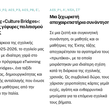
S_P2
,
AES_P3
,
AES_P8
,
Ε'
,
AES_P1
,
Α'
,
ΝΈΑ
,
ΣΤ'
Μια ξεχωριστή
g «Culture Bridges»:
αποχαιρετιστήρια συνάντησ
ς γέφυρες πολιτισμού
ς
Σε μια ζεστή και συγκινητική
συνάντηση, οι μαθητές και οι
άρκεια της σχολικής
μαθήτριες της Έκτης τάξης
025-2026, το σχολείο μας
αποχαιρέτησαν τα αγαπημένα του
 με ιδιαίτερη χαρά στο
«πρωτάκια», με τα οποία
 πρόγραμμα eTwinning
μοιράστηκαν μια ιδιαίτερη σχέση
ridges», ένα ταξίδι
κατά τη διάρκεια της σχολικής
ς, δημιουργικότητας και
χρονιάς. Ως συμβολικό δώρο, του
κής ανταλλαγής που ένωσε
χάρισαν χειροποίητες κάρτες γεμά
ι μαθήτριες από την
ευχές, αγάπη και ενθαρρυντικά
 την Ιταλία.
μηνύματα για τα επόμενα σχολικά
τους βήματα.