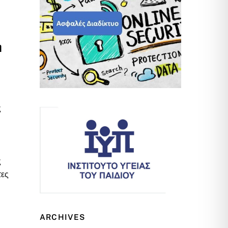
η
ς
ς
τες
ARCHIVES