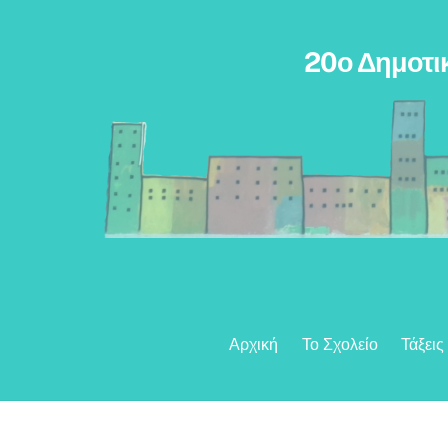
Skip
to
20ο Δημοτι
content
Αρχική
Το Σχολείο
Τάξεις