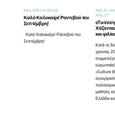
ΝΈΑ
,
ΌΛΕΣ ΟΙ ΤΆΞΕΙΣ
AES_P1
,
AE
ΝΈΑ
,
ΣΤ'
Καλό Καλοκαίρι! Ραντεβού τον
eTwinnin
Σεπτέμβρη!
Χτίζοντα
και φιλία
Καλό Καλοκαίρι! Ραντεβού τον
Σεπτέμβρη!
Κατά τη δι
χρονιάς 2
συμμετείχε
ευρωπαϊκό
«Culture B
συνεργασία
πολιτισμι
μαθητές κα
Ελλάδα και