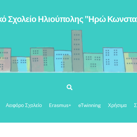
κό Σχολείο Ηλιούπολης "Ηρώ Κωνστ
Search
Αειφόρο Σχολείο
Erasmus+
eTwinning
Χρήσιμα
Σ