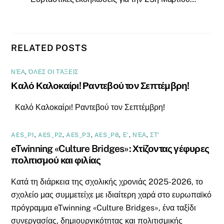
RELATED POSTS
ΝΈΑ
,
ΌΛΕΣ ΟΙ ΤΆΞΕΙΣ
Καλό Καλοκαίρι! Ραντεβού τον Σεπτέμβρη!
Καλό Καλοκαίρι! Ραντεβού τον Σεπτέμβρη!
AES_P1
,
AES_P2
,
AES_P3
,
AES_P8
,
Ε'
,
ΝΈΑ
,
ΣΤ'
eTwinning «Culture Bridges»: Χτίζοντας γέφυρες
πολιτισμού και φιλίας
Κατά τη διάρκεια της σχολικής χρονιάς 2025-2026, το
σχολείο μας συμμετείχε με ιδιαίτερη χαρά στο ευρωπαϊκό
πρόγραμμα eTwinning «Culture Bridges», ένα ταξίδι
συνεργασίας, δημιουργικότητας και πολιτισμικής