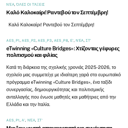
ΝΈΑ
,
ΌΛΕΣ ΟΙ ΤΆΞΕΙΣ
Καλό Καλοκαίρι! Ραντεβού τον Σεπτέμβρη!
Καλό Καλοκαίρι! Ραντεβού τον Σεπτέμβρη!
AES_P1
,
AES_P2
,
AES_P3
,
AES_P8
,
Ε'
,
ΝΈΑ
,
ΣΤ'
eTwinning «Culture Bridges»: Χτίζοντας γέφυρες
πολιτισμού και φιλίας
Κατά τη διάρκεια της σχολικής χρονιάς 2025-2026, το
σχολείο μας συμμετείχε με ιδιαίτερη χαρά στο ευρωπαϊκό
πρόγραμμα eTwinning «Culture Bridges», ένα ταξίδι
συνεργασίας, δημιουργικότητας και πολιτισμικής
ανταλλαγής που ένωσε μαθητές και μαθήτριες από την
Ελλάδα και την Ιταλία.
AES_P1
,
Α'
,
ΝΈΑ
,
ΣΤ'