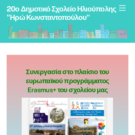
Skip
Men
20ο Δημοτικό Σχολείο Ηλιούπολης
to
"Ηρώ Κωνσταντοπούλου"
content
Συνεργασία στο πλαίσιο του
ευρωπαϊκού προγράμματος
Erasmus+ του σχολείου μας