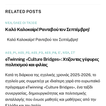
RELATED POSTS
ΝΈΑ
,
ΌΛΕΣ ΟΙ ΤΆΞΕΙΣ
Καλό Καλοκαίρι! Ραντεβού τον Σεπτέμβρη!
Καλό Καλοκαίρι! Ραντεβού τον Σεπτέμβρη!
AES_P1
,
AES_P2
,
AES_P3
,
AES_P8
,
Ε'
,
ΝΈΑ
,
ΣΤ'
eTwinning «Culture Bridges»: Χτίζοντας γέφυρες
πολιτισμού και φιλίας
Κατά τη διάρκεια της σχολικής χρονιάς 2025-2026, το
σχολείο μας συμμετείχε με ιδιαίτερη χαρά στο ευρωπαϊκό
πρόγραμμα eTwinning «Culture Bridges», ένα ταξίδι
συνεργασίας, δημιουργικότητας και πολιτισμικής
ανταλλαγής που ένωσε μαθητές και μαθήτριες από την
Ελλάδα και την Ιταλία.