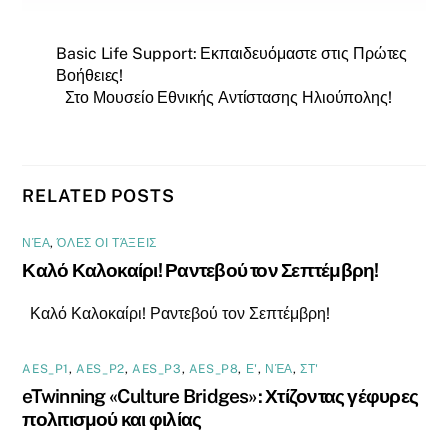
Basic Life Support: Εκπαιδευόμαστε στις Πρώτες
Βοήθειες!
Στο Μουσείο Εθνικής Αντίστασης Ηλιούπολης!
RELATED POSTS
ΝΈΑ
,
ΌΛΕΣ ΟΙ ΤΆΞΕΙΣ
Καλό Καλοκαίρι! Ραντεβού τον Σεπτέμβρη!
Καλό Καλοκαίρι! Ραντεβού τον Σεπτέμβρη!
AES_P1
,
AES_P2
,
AES_P3
,
AES_P8
,
Ε'
,
ΝΈΑ
,
ΣΤ'
eTwinning «Culture Bridges»: Χτίζοντας γέφυρες
πολιτισμού και φιλίας