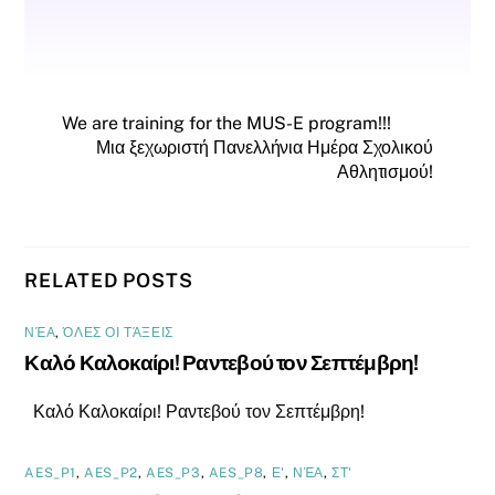
We are training for the MUS-E program!!!
Μια ξεχωριστή Πανελλήνια Ημέρα Σχολικού
Αθλητισμού!
RELATED POSTS
ΝΈΑ
,
ΌΛΕΣ ΟΙ ΤΆΞΕΙΣ
Καλό Καλοκαίρι! Ραντεβού τον Σεπτέμβρη!
Καλό Καλοκαίρι! Ραντεβού τον Σεπτέμβρη!
AES_P1
,
AES_P2
,
AES_P3
,
AES_P8
,
Ε'
,
ΝΈΑ
,
ΣΤ'