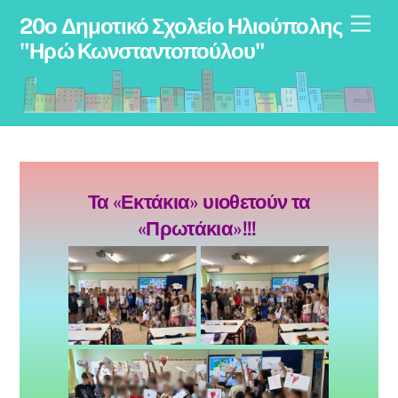
Skip
Men
20ο Δημοτικό Σχολείο Ηλιούπολης
to
"Ηρώ Κωνσταντοπούλου"
content
Τα «Εκτάκια» υιοθετούν τα
«Πρωτάκια»!!!