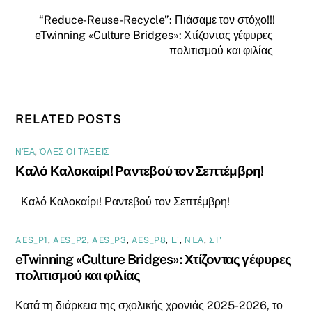
“Reduce-Reuse-Recycle”: Πιάσαμε τον στόχο!!!
eTwinning «Culture Bridges»: Χτίζοντας γέφυρες
πολιτισμού και φιλίας
RELATED POSTS
ΝΈΑ
,
ΌΛΕΣ ΟΙ ΤΆΞΕΙΣ
Καλό Καλοκαίρι! Ραντεβού τον Σεπτέμβρη!
Καλό Καλοκαίρι! Ραντεβού τον Σεπτέμβρη!
AES_P1
,
AES_P2
,
AES_P3
,
AES_P8
,
Ε'
,
ΝΈΑ
,
ΣΤ'
eTwinning «Culture Bridges»: Χτίζοντας γέφυρες
πολιτισμού και φιλίας
Κατά τη διάρκεια της σχολικής χρονιάς 2025-2026, το