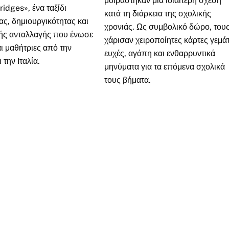
μοιράστηκαν μια ιδιαίτερη σχέση
ridges», ένα ταξίδι
κατά τη διάρκεια της σχολικής
ς, δημιουργικότητας και
χρονιάς. Ως συμβολικό δώρο, του
κής ανταλλαγής που ένωσε
χάρισαν χειροποίητες κάρτες γεμά
ι μαθήτριες από την
ευχές, αγάπη και ενθαρρυντικά
 την Ιταλία.
μηνύματα για τα επόμενα σχολικά
τους βήματα.