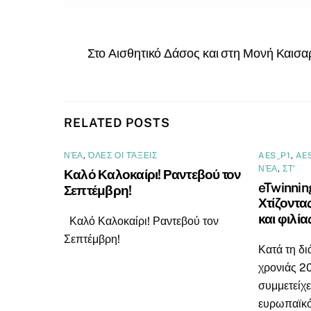
Στο Αισθητικό Δάσος και στη Μονή Καισα
RELATED POSTS
ΝΈΑ
,
ΌΛΕΣ ΟΙ ΤΆΞΕΙΣ
AES_P1
,
AE
ΝΈΑ
,
ΣΤ'
Καλό Καλοκαίρι! Ραντεβού τον
eTwinnin
Σεπτέμβρη!
Χτίζοντα
και φιλία
Καλό Καλοκαίρι! Ραντεβού τον
Σεπτέμβρη!
Κατά τη δι
χρονιάς 2
συμμετείχε
ευρωπαϊκό