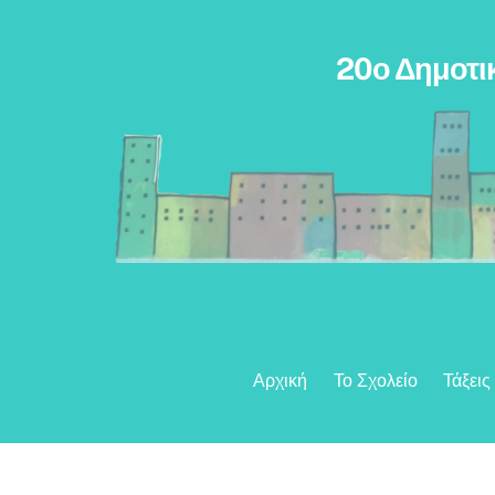
Skip
to
20ο Δημοτι
content
Αρχική
Το Σχολείο
Τάξεις