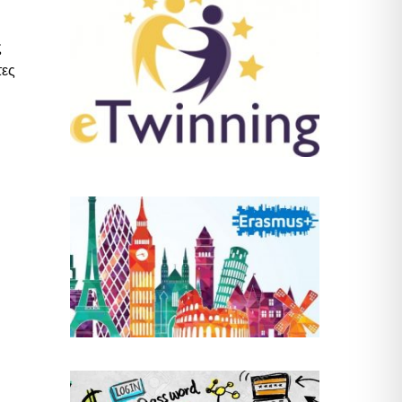
ς
τες