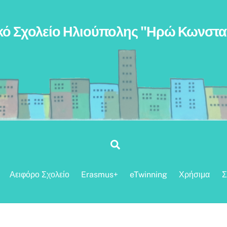
κό Σχολείο Ηλιούπολης "Ηρώ Κωνστ
Search
Αειφόρο Σχολείο
Erasmus+
eTwinning
Χρήσιμα
Σ