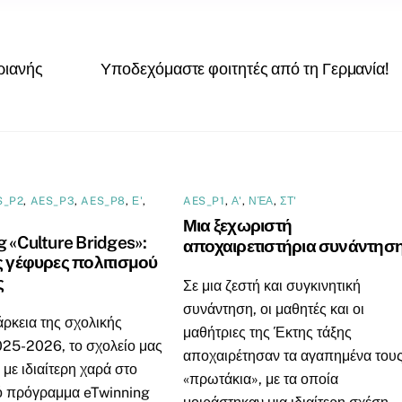
ριανής
Υποδεχόμαστε φοιτητές από τη Γερμανία!
S_P2
,
AES_P3
,
AES_P8
,
Ε'
,
AES_P1
,
Α'
,
ΝΈΑ
,
ΣΤ'
Μια ξεχωριστή
g «Culture Bridges»:
αποχαιρετιστήρια συνάντησ
ς γέφυρες πολιτισμού
ς
Σε μια ζεστή και συγκινητική
συνάντηση, οι μαθητές και οι
άρκεια της σχολικής
μαθήτριες της Έκτης τάξης
025-2026, το σχολείο μας
αποχαιρέτησαν τα αγαπημένα του
 με ιδιαίτερη χαρά στο
«πρωτάκια», με τα οποία
 πρόγραμμα eTwinning