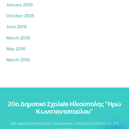
January 2019
October 2018
June 2018
March 2018
May 2016
March 2016
Back
20ο Δημοτικό Σχολείο Ηλιούπολης "Ηρώ
To
Κωνσταντοπούλου"
Top
20ο Δημοτικό Ηλιούπολης Αγαμέμνονος 1 Ηλιούπολη 16343 Τηλ. 210