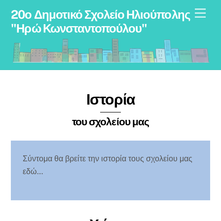
Skip
Men
20ο Δημοτικό Σχολείο Ηλιούπολης
to
"Ηρώ Κωνσταντοπούλου"
content
Ιστορία
του σχολείου μας
Σύντομα θα βρείτε την ιστορία τους σχολείου μας
εδώ…